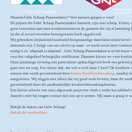
Waarom Gebr. Schaap Pannendaken? Veel mensen gingen u voor!
De prijzen die Gebr. Schaap Pannendaken hanteert, zijn zeer scherp. Echter, 
geen concessies aan onze kwaliteitsnorm en de garantie die wij al jarenlan
en die al zoveel tevreden huiseigenaren heeft opgeleverd.
Wij gebruiken uitsluitend kwalitatief hoogwaardige materialen (ruim boven
minimale eis). U krijgt van ons advies op maat - er wordt nooit meer vernie
nodig is en ‘afspraak is afspraak’. Gebr. Schaap Pannendaken is in het bezit 
voor het vakgebied belangrijke certificaten. Daarmee kiezen we voor kwalite
Onze jarenlange ervaring met particuliere opdrachtgevers heeft ons geleerd 
gaan met uw zorg. Een nieuw dak, dat wilt u toch maar 1 keer? De kwaliteit
nieuwe dak wordt gecontroleerd door
bureau Kwaliteitsbewaking
, waarbij wi
aangesloten. Wij zéggen niet alleen dat wij goed werk leveren, maar dit wor
gecontroleerd door dit onafhankelijke kwaliteitsbewakingsbureau.
Een kleine selectie van onze afgeronde projecten vindt u onder het tabblad r
Aarzelt u niet bij vragen contact met ons op te nemen. Wij staan u graag te 
Bekijk de daken van Gebr. Schaap!
Bekijk de voorbeelden