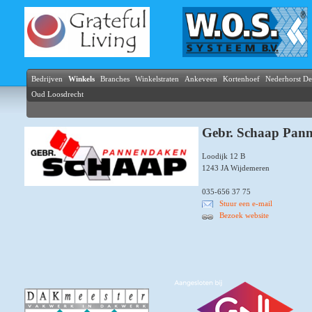
Bedrijven
Winkels
Branches
Winkelstraten
Ankeveen
Kortenhoef
Nederhorst D
Oud Loosdrecht
Gebr. Schaap Pan
Loodijk 12 B
1243 JA Wijdemeren
035-656 37 75
Stuur een e-mail
Bezoek website